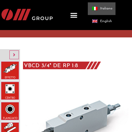
Italiano
English
VBCD 3/4" DE RP 1:8
EFFETTO
CENTRO
FLANGIATO